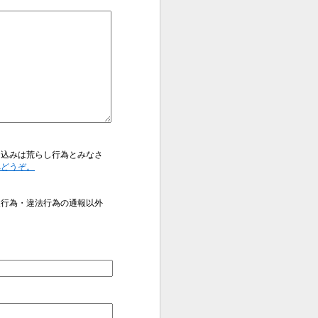
き込みは荒らし行為とみなさ
へどうぞ。
反行為・違法行為の通報以外