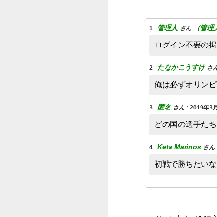
管理人
（管理
1
:
さん
ログイン不要の掲
たなかこうすけ
2
:
さ
俺は必ずオリンピ
匿名
3
:
さん
:
2019年3月
どの国の選手たち
Keta Marinos
4
:
さん
初戦で勝ちたいな