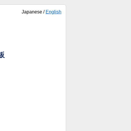
Japanese /
English
板