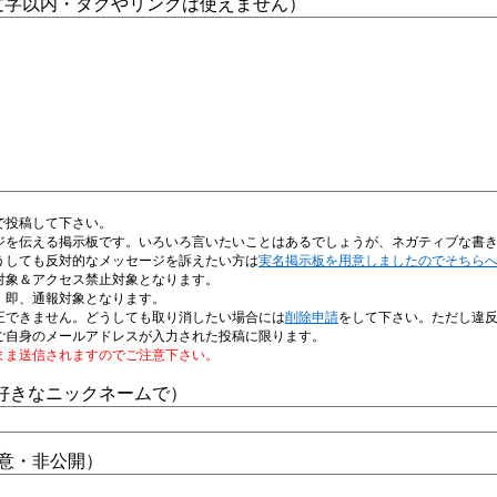
0文字以内・タグやリンクは使えません）
で投稿して下さい。
ジを伝える掲示板です。いろいろ言いたいことはあるでしょうが、ネガティブな書
うしても反対的なメッセージを訴えたい方は
実名掲示板を用意しましたのでそちら
対象＆アクセス禁止対象となります。
、即、通報対象となります。
正できません。どうしても取り消したい場合には
削除申請
をして下さい。ただし違
ご自身のメールアドレスが入力された投稿に限ります。
まま送信されますのでご注意下さい。
好きなニックネームで）
任意・非公開）