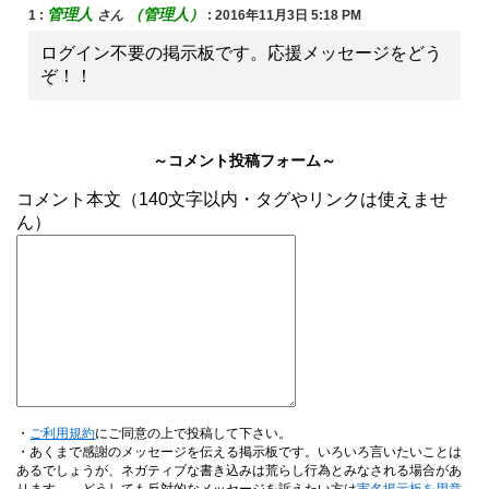
管理人
（管理人）
1
:
さん
:
2016年11月3日 5:18 PM
ログイン不要の掲示板です。応援メッセージをどう
ぞ！！
～コメント投稿フォーム～
コメント本文（140文字以内・タグやリンクは使えませ
ん）
・
ご利用規約
にご同意の上で投稿して下さい。
・あくまで感謝のメッセージを伝える掲示板です。いろいろ言いたいことは
あるでしょうが、ネガティブな書き込みは荒らし行為とみなされる場合があ
ります。→どうしても反対的なメッセージを訴えたい方は
実名掲示板を用意