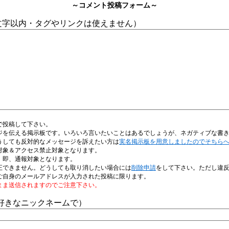
～コメント投稿フォーム～
0文字以内・タグやリンクは使えません）
で投稿して下さい。
ジを伝える掲示板です。いろいろ言いたいことはあるでしょうが、ネガティブな書
うしても反対的なメッセージを訴えたい方は
実名掲示板を用意しましたのでそちら
対象＆アクセス禁止対象となります。
、即、通報対象となります。
正できません。どうしても取り消したい場合には
削除申請
をして下さい。ただし違
ご自身のメールアドレスが入力された投稿に限ります。
まま送信されますのでご注意下さい。
好きなニックネームで）