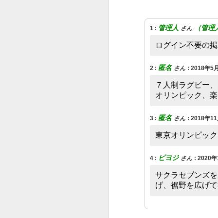
管理人
（管理
1
:
さん
ログイン不要の掲
匿名
2
:
さん
:
2018年5月
７人制ラグビー、
‌オリンピック、
匿名
3
:
さん
:
2018年11
東京オリンピック
ピヨジ
4
:
さん
:
2020年
サクラセブンズを
げ、裾野を広げて欲