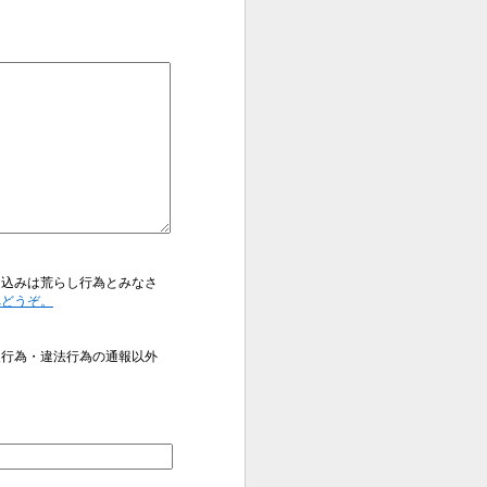
き込みは荒らし行為とみなさ
へどうぞ。
反行為・違法行為の通報以外