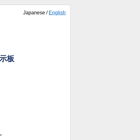
Japanese /
English
掲示板
～