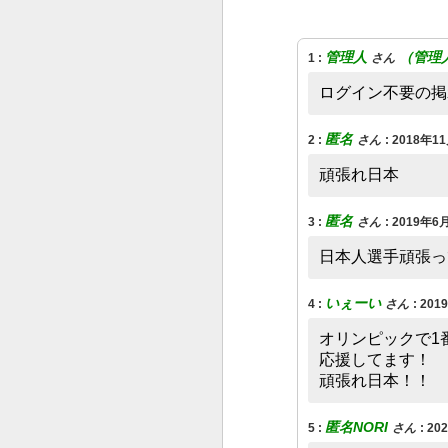
管理人
（管理
1
:
さん
ログイン不要の掲
匿名
2
:
さん
:
2018年11
頑張れ日本
匿名
3
:
さん
:
2019年6月
日本人選手頑張っ
いぇーい
4
:
さん
:
201
オリンピックで1
‌応援してます！
‌頑張れ日本！！
匿名NORI
5
:
さん
:
20