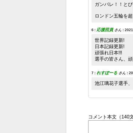
ガンバレ！！とび
‌ロンドン五輪を
応援団員
6
:
さん
:
202
世界記録更新!
‌日本記録更新!
‌頑張れ日本!!!
‌選手の皆さん、
れすぽーる
7
:
さん
:
2
池江璃花子選手、
コメント本文（14