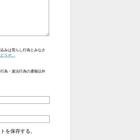
き込みは荒らし行為とみなさ
へどうぞ。
反行為・違法行為の通報以外
イトを保存する。