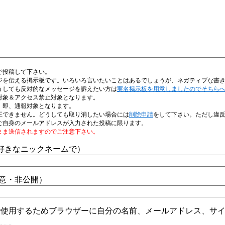
で投稿して下さい。
ジを伝える掲示板です。いろいろ言いたいことはあるでしょうが、ネガティブな書
うしても反対的なメッセージを訴えたい方は
実名掲示板を用意しましたのでそちら
対象＆アクセス禁止対象となります。
、即、通報対象となります。
正できません。どうしても取り消したい場合には
削除申請
をして下さい。ただし違
ご自身のメールアドレスが入力された投稿に限ります。
まま送信されますのでご注意下さい。
好きなニックネームで）
任意・非公開）
で使用するためブラウザーに自分の名前、メールアドレス、サ