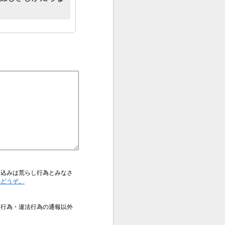
き込みは荒らし行為とみなさ
へどうぞ。
反行為・違法行為の通報以外