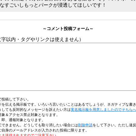
なすごいしもっとパークが浸透してほしいです！
～コメント投稿フォーム～
0文字以内・タグやリンクは使えません）
で投稿して下さい。
ジを伝える掲示板です。いろいろ言いたいことはあるでしょうが、ネガティブな書
うしても反対的なメッセージを訴えたい方は
実名掲示板を用意しましたのでそちら
対象＆アクセス禁止対象となります。
、即、通報対象となります。
正できません。どうしても取り消したい場合には
削除申請
をして下さい。ただし違
ご自身のメールアドレスが入力された投稿に限ります。
まま送信されますのでご注意下さい。