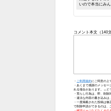
いので本当にみん
コメント本文（14
・
ご利用規約
にご同意の上
・あくまで感謝のメッセー
れる場合があります。→ど
・荒らし行為は、即、削除
・違法な内容の書き込みは
・一度掲載された投稿は修
で削除申請ができるのは、
・確認ページなどなくその