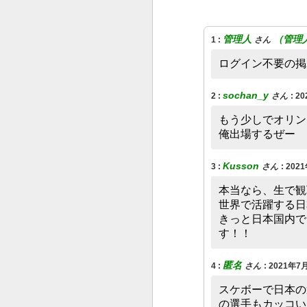
管理人
（管理
1
:
さん
ログイン不要の掲
sochan_y
2
:
さん
:
20
もう少しでオリン
‌俺出場するぜー
Kusson
3
:
さん
:
2021
本当なら、生で観
‌世界で活躍する
‌きっと日本国内
す！！
匿名
4
:
さん
:
2021年7月
スケボーで日本の
の選手もカッコい