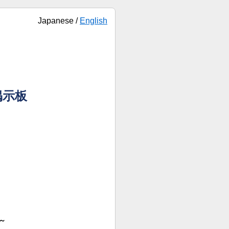
Japanese /
English
掲示板
～