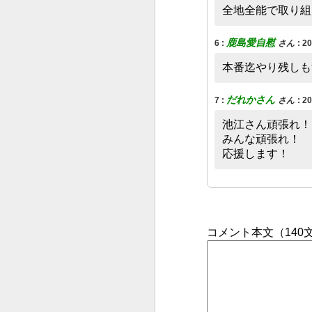
全地全能で取り組
鹿島愛自慰
6
:
さん
:
2
本番迄やり残しも
だれかさん
7
:
さん
:
2
池江さん頑張れ！
‌みんな頑張れ！
‌応援します！
コメント本文（14