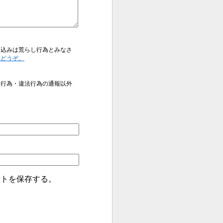
き込みは荒らし行為とみなさ
へどうぞ。
反行為・違法行為の通報以外
イトを保存する。