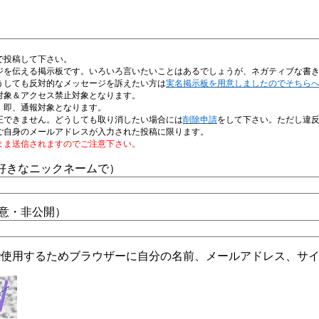
で投稿して下さい。
ジを伝える掲示板です。いろいろ言いたいことはあるでしょうが、ネガティブな書
うしても反対的なメッセージを訴えたい方は
実名掲示板を用意しましたのでそちら
対象＆アクセス禁止対象となります。
、即、通報対象となります。
正できません。どうしても取り消したい場合には
削除申請
をして下さい。ただし違
ご自身のメールアドレスが入力された投稿に限ります。
まま送信されますのでご注意下さい。
好きなニックネームで）
任意・非公開）
で使用するためブラウザーに自分の名前、メールアドレス、サ