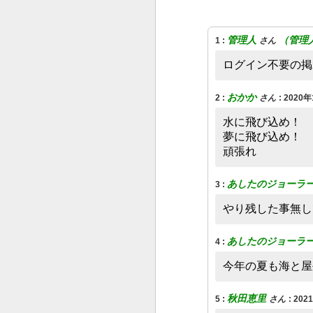
管理人
（管理
1
:
さん
ログイン不要の掲
おかか
2
:
さん
:
2020年
水に飛び込め！
‌夢に飛び込め！
‌頑張れ
あしたのジョーラ
3
:
やり残した事無し
あしたのジョーラ
4
:
今年の夏も海と屋
秋田恵里
5
:
さん
:
202